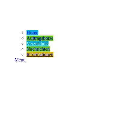
Home
Auftragsbörse
Verzeichnis
Nachrichten
Informationen
Menu
Welche Sprache suchen Sie:
Geben Sie bitte die gesuchte Fremdsprache ein:
Englisch, Spanisch, Französisch.....
Weitere Sachgebiete:
A
B
C
D
E
F
G
H
I
J
K
L
M
N
O
P
Q
R
S
T
U
V
W